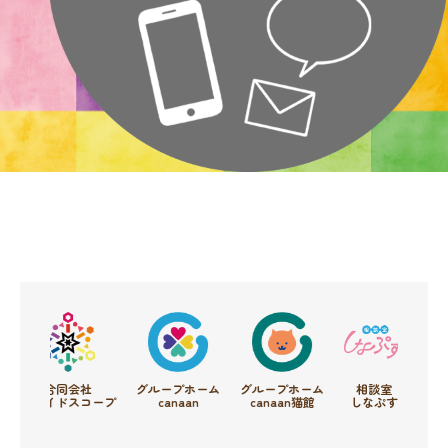
合同会社
グループホーム
グループホーム
相談室
支援
カレイドスコープ
canaan
canaan猫館
しなぷす
フードド